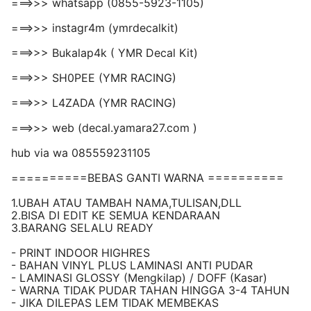
===>>> whatsapp (0855-5923-1105)
===>>> instagr4m (ymrdecalkit)
===>>> Bukalap4k ( YMR Decal Kit)
===>>> SH0PEE (YMR RACING)
===>>> L4ZADA (YMR RACING)
===>>> web (decal.yamara27.com )
hub via wa 085559231105
==========BEBAS GANTI WARNA ==========
1.UBAH ATAU TAMBAH NAMA,TULISAN,DLL
2.BISA DI EDIT KE SEMUA KENDARAAN
3.BARANG SELALU READY
- PRINT INDOOR HIGHRES
- BAHAN VINYL PLUS LAMINASI ANTI PUDAR
- LAMINASI GLOSSY (Mengkilap) / DOFF (Kasar)
- WARNA TIDAK PUDAR TAHAN HINGGA 3-4 TAHUN
- JIKA DILEPAS LEM TIDAK MEMBEKAS