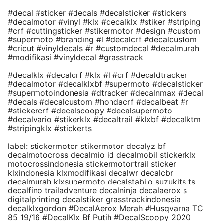
#decal #sticker #decals #decalsticker #stickers
#decalmotor #vinyl #klx #decalklx #stiker #striping
#crf #cuttingsticker #stikermotor #design #custom
#supermoto #branding #l #decalcrf #decalcustom
#cricut #vinyldecals #r #customdecal #decalmurah
#modifikasi #vinyldecal #grasstrack
#decalklx #decalcrf #klx #l #crf #decaldtracker
#decalmotor #decalklxbf #supermoto #decalsticker
#supermotoindonesia #dtracker #decalnmax #decal
#decals #decalcustom #hondacrf #decalbeat #r
#stickercrf #decalscoopy #decalsupermoto
#decalvario #stikerklx #decaltrail #klxbf #decalktm
#stripingklx #stickerts
label: stickermotor stikermotor decalyz bf
decalmotocross decalmio id decalmobil stickerklx
motocrossindonesia stickermotortrail sticker
klxindonesia klxmodifikasi decalwr decalcbr
decalmurah klxsupermoto decalstabilo suzukits ts
decalfino trailadventure decalninja decalaerox s
digitalprinting decalstiker grasstrackindonesia
decalklxgordon #DecalAerox Merah #Husqvarna TC
85 19/16 #DecalKlx Bf Putih #DecalScoopy 2020