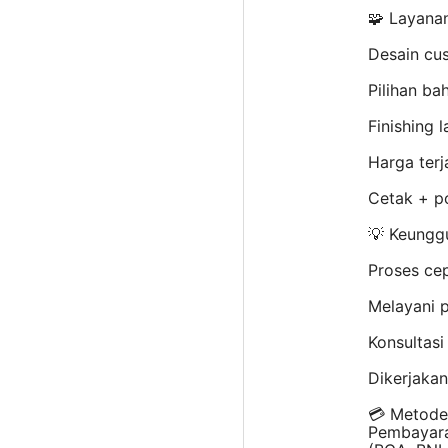
🧩 Layana
Desain cu
Pilihan ba
Finishing 
Harga terj
Cetak + p
💡 Keunggu
Proses cep
Melayani p
Konsultasi
Dikerjaka
💳 Metode
Pembayara