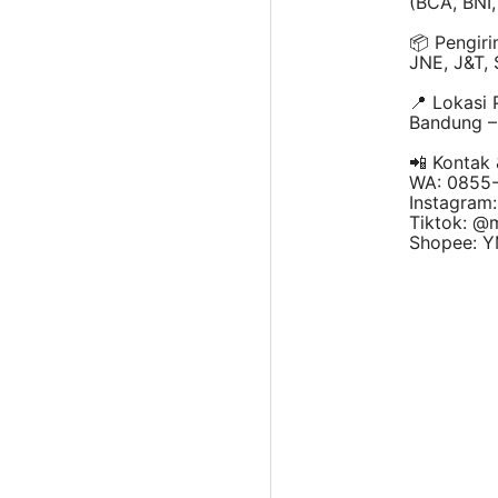
(BCA, BNI,
📦 Pengiri
JNE, J&T, 
📍 Lokasi 
Bandung – 
📲 Kontak
WA: 0855
Instagram
Tiktok: @
Shopee: Y