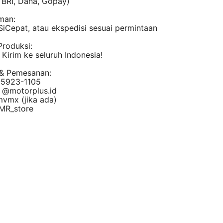
 BRI, Dana, Gopay)
man:
SiCepat, atau ekspedisi sesuai permintaan
Produksi:
Kirim ke seluruh Indonesia!
 & Pemesanan:
-5923-1105
: @
motorplus.id
mvmx (jika ada)
MR_store