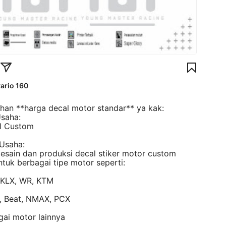
ario 160
lihan **harga decal motor standar** ya kak:
Usaha:
l Custom
 Usaha:
desain dan produksi decal stiker motor custom
ntuk berbagai tipe motor seperti:
, KLX, WR, KTM
o, Beat, NMAX, PCX
ai motor lainnya