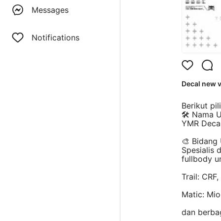
Messages
Notifications
Decal new v
Berikut pi
🛠️ Nama 
YMR Deca
🎨 Bidang
Spesialis 
fullbody u
Trail: CRF
Matic: Mi
dan berbag