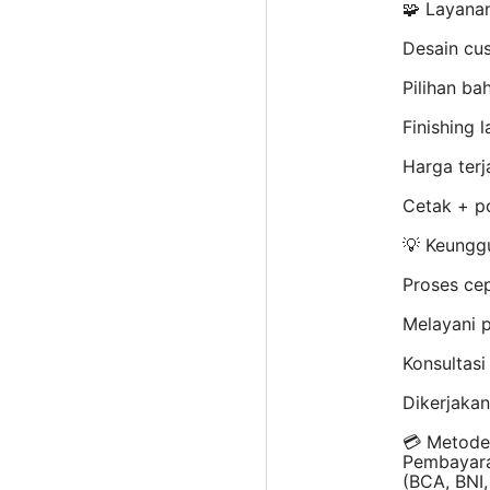
🧩 Layana
Desain cu
Pilihan ba
Finishing 
Harga terj
Cetak + p
💡 Keunggu
Proses cep
Melayani p
Konsultasi
Dikerjaka
💳 Metode
Pembayara
(BCA, BNI,