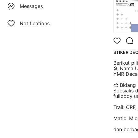
Messages
Notifications
STIKER DEC
Berikut pi
🛠️ Nama 
YMR Deca
🎨 Bidang
Spesialis 
fullbody u
Trail: CRF
Matic: Mi
dan berbag