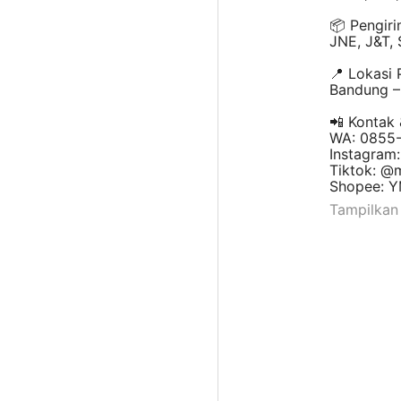
📦 Pengiri
JNE, J&T, 
📍 Lokasi 
Bandung – 
📲 Kontak
WA: 0855
Instagram
Tiktok: @
Shopee: Y