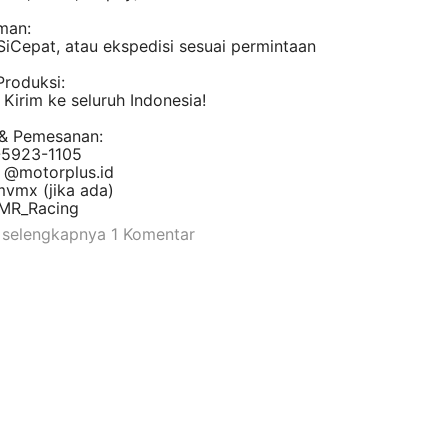
man:
SiCepat, atau ekspedisi sesuai permintaan
Produksi:
Kirim ke seluruh Indonesia!
 & Pemesanan:
-5923-1105
: @
motorplus.id
mvmx (jika ada)
MR_Racing