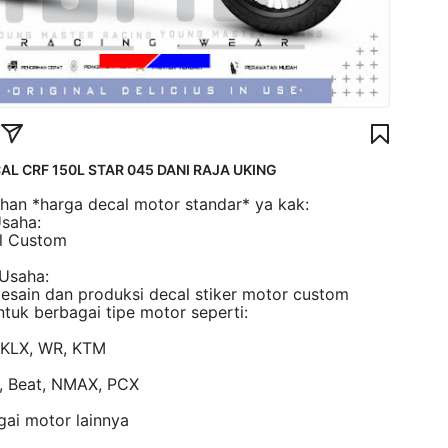
AL CRF 150L STAR 045 DANI RAJA UKING
lihan *harga decal motor standar* ya kak:
Usaha:
l Custom
 Usaha:
desain dan produksi decal stiker motor custom
ntuk berbagai tipe motor seperti:
, KLX, WR, KTM
o, Beat, NMAX, PCX
ai motor lainnya