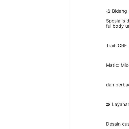
🎨 Bidang
Spesialis 
fullbody u
Trail: CRF
Matic: Mi
dan berbag
🧩 Layana
Desain cu