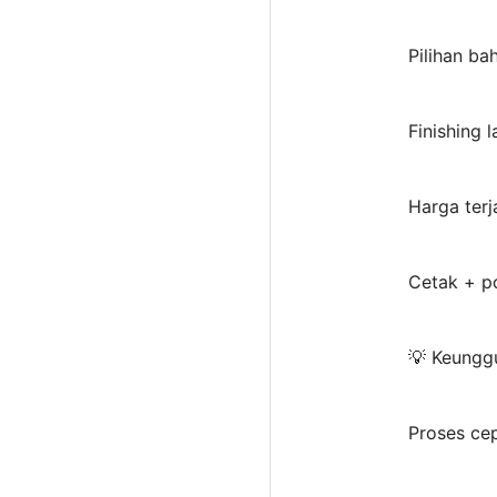
Pilihan ba
Finishing 
Harga terj
Cetak + p
💡 Keunggu
Proses cep