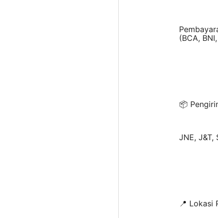
Pembayara
(BCA, BNI,
📦 Pengiri
JNE, J&T, 
📍 Lokasi 