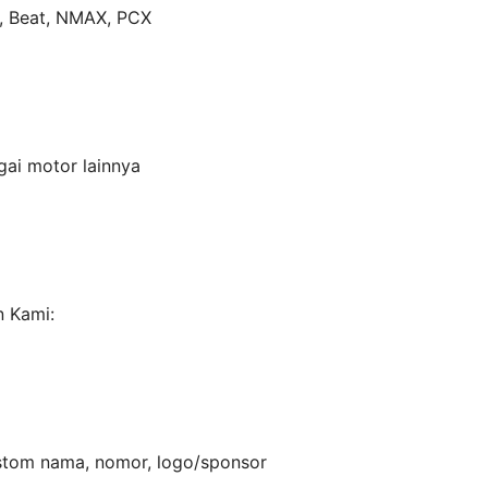
o, Beat, NMAX, PCX
ai motor lainnya
n Kami:
stom nama, nomor, logo/sponsor