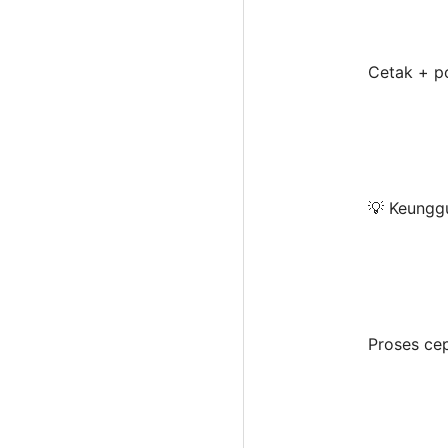
Cetak + p
💡 Keunggu
Proses cep