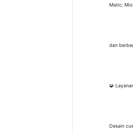
Matic: Mi
dan berbag
🧩 Layana
Desain cu