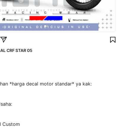
AL CRF STAR 05
lihan *harga decal motor standar* ya kak:
Usaha:
l Custom