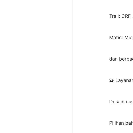
Trail: CRF
Matic: Mi
dan berbag
🧩 Layana
Desain cu
Pilihan ba