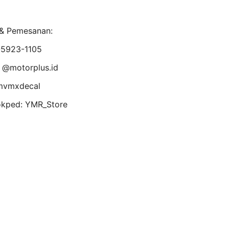
 & Pemesanan:
-5923-1105
: @motorplus.id
mvmxdecal
kped: YMR_Store