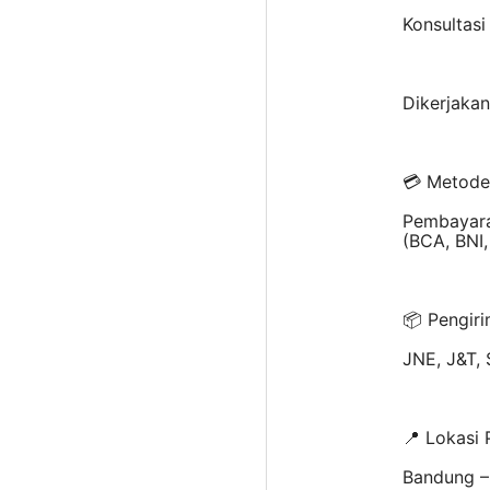
Konsultasi
Dikerjaka
💳 Metode
Pembayara
(BCA, BNI,
📦 Pengiri
JNE, J&T, 
📍 Lokasi 
Bandung – 