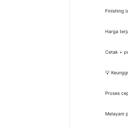
Finishing 
Harga terj
Cetak + p
💡 Keunggu
Proses cep
Melayani p