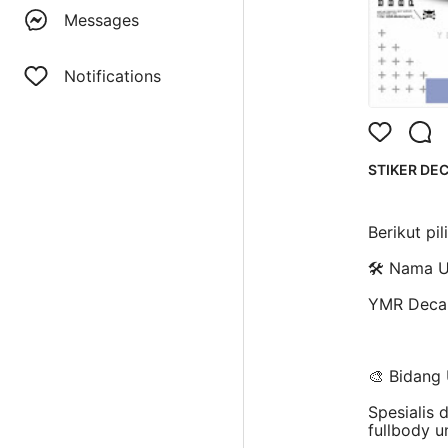
Messages
Notifications
STIKER DEC
Berikut pi
🛠️ Nama 
YMR Deca
🎨 Bidang
Spesialis 
fullbody u