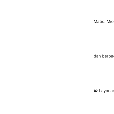
Matic: Mi
dan berbag
🧩 Layana