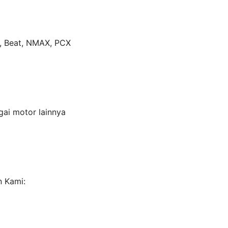
o, Beat, NMAX, PCX
ai motor lainnya
n Kami: