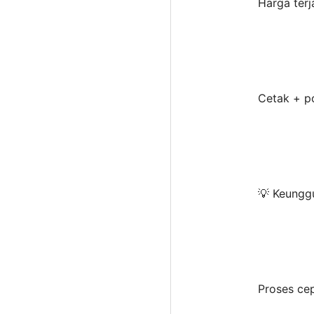
Harga terj
Cetak + p
💡 Keunggu
Proses cep